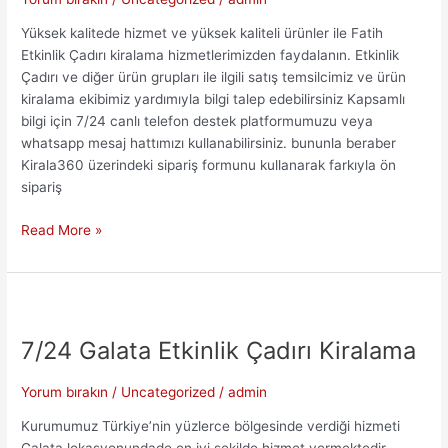
Yüksek kalitede hizmet ve yüksek kaliteli ürünler ile Fatih
Etkinlik Çadırı kiralama hizmetlerimizden faydalanın. Etkinlik
Çadırı ve diğer ürün grupları ile ilgili satış temsilcimiz ve ürün
kiralama ekibimiz yardımıyla bilgi talep edebilirsiniz Kapsamlı
bilgi için 7/24 canlı telefon destek platformumuzu veya
whatsapp mesaj hattımızı kullanabilirsiniz. bununla beraber
Kirala360 üzerindeki sipariş formunu kullanarak farkıyla ön
sipariş
7/24
Read More »
Fatih
Etkinlik
Çadırı
Kiralama
7/24 Galata Etkinlik Çadırı Kiralama
Yorum bırakın
/
Uncategorized
/
admin
Kurumumuz Türkiye’nin yüzlerce bölgesinde verdiği hizmeti