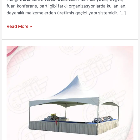
fuar, konferans, parti gibi farklı organizasyonlarda kullanılan,
dayanıklı malzemelerden üretilmiş geçici yapı sistemidir. […]
Etkinlik
Read More »
Çadırı
Kiralama
ile
Organizasyonunuzu
Güçlendirin