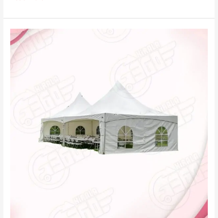
Uygun
Fiyatlar
Sultanahmet
Etkinlik
Çadırı
Kiralama