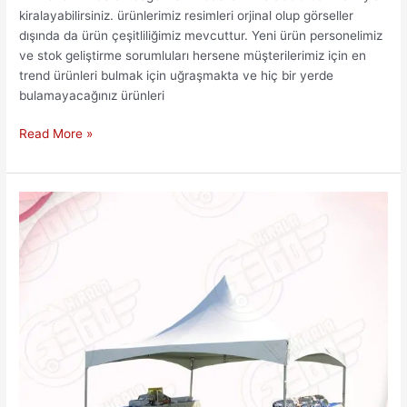
kiralayabilirsiniz. ürünlerimiz resimleri orjinal olup görseller
dışında da ürün çeşitliliğimiz mevcuttur. Yeni ürün personelimiz
ve stok geliştirme sorumluları hersene müşterilerimiz için en
trend ürünleri bulmak için uğraşmakta ve hiç bir yerde
bulamayacağınız ürünleri
Uygun
Read More »
Fiyatlı
Ortaköy
Etkinlik
Çadırı
Kiralama