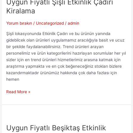
Uygun Fiyatlı Şişli Etkinlik Çadırı
Kiralama
Yorum bırakın
/
Uncategorized
/
admin
Şişli lokasyonunda Etkinlik Çadırı ve bu ürünün yanında
gidebilcek olan ürünleri uygulamamız aracılığıyla basit ve ucuz
bir şekilde faydalanabilirsiniz. Trend ürünleri arayan
personelimiz ve ürün kategorilerini hazırlayan sorumlular her yıl
sizler için en trend ürünleri hizmetlerimiz arasına katmak için
araştırma yapmakta ve en çok beğeneceğiniz stokları bizlere
kazandırmaktadır ürünümüz hakkında çok daha fazlası için
hemen
Uygun
Read More »
Fiyatlı
Şişli
Etkinlik
Çadırı
Kiralama
Uygun Fiyatlı Beşiktaş Etkinlik