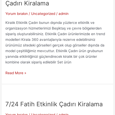
Çadırı Kiralama
Yorum bırakın
/
Uncategorized
/
admin
Kiralık Etkinlik Çadırı bunun dışında yüzlerce etkinlik ve
organizasyon hizmetlerimizi Beşiktaş ve çevre bölgelerden
sipariş oluşturabilirsiniz. Etkinlik Çadırı ürünlerimizde en trend
modelleri Kirala 360 avantajlarıyla rezerve edebilirsiniz
ürünümüz sitedeki görselleri gerçek olup görseller dışında da
model çeşitliliğimiz mevcuttur. Etkinlik Çadırı ürün grubunun
yanında etklinliğinizi güçlendirecek kiralık bir çok ürünler
kombine olarak sipariş edilebilir Set ürün
Uygun
Read More »
Fiyatlı
Beşiktaş
Etkinlik
Çadırı
Kiralama
7/24 Fatih Etkinlik Çadırı Kiralama
Yorum bırakın
/
Uncategorized
/
admin