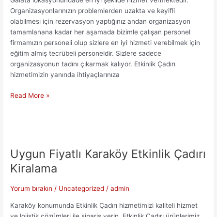
Galata lokasyonundade en iyi şekilde hizmet vermektedir.
Organizasyonlarınızın problemlerden uzakta ve keyifli
olabilmesi için rezervasyon yaptığınız andan organizasyon
tamamlanana kadar her aşamada bizimle çalışan personel
firmamızın personeli olup sizlere en iyi hizmeti verebilmek için
eğitim almış tecrübeli personeldir. Sizlere sadece
organizasyonun tadını çıkarmak kalıyor. Etkinlik Çadırı
hizmetimizin yanında ihtiyaçlarınıza
7/24
Read More »
Galata
Etkinlik
Çadırı
Kiralama
Uygun Fiyatlı Karaköy Etkinlik Çadırı
Kiralama
Yorum bırakın
/
Uncategorized
/
admin
Karaköy konumunda Etkinlik Çadırı hizmetimizi kaliteli hizmet
ve lojistik çözümleri ile sipariş verin. Etkinlik Çadırı ürünlerimiz