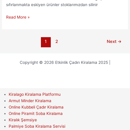
sıfırlanmakta eskiyen ürünler stoklarımızdan silinir
Uygun
Read More »
Fiyatlı
Nişantaşı
Etkinlik
1
2
Next
→
Çadırı
Kiralama
Copyright © 2026 Etkinlik Çadırı Kiralama 2025 |
Kiralago Kiralama Platformu
Armut Minder Kiralama
Online Kubbeli Çadır Kiralama
Online Piramit Soba Kiralama
Kiralık Şemsiye
Palmiye Soba Kiralama Servisi