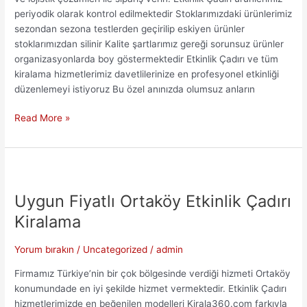
periyodik olarak kontrol edilmektedir Stoklarımızdaki ürünlerimiz
sezondan sezona testlerden geçirilip eskiyen ürünler
stoklarımızdan silinir Kalite şartlarımız gereği sorunsuz ürünler
organizasyonlarda boy göstermektedir Etkinlik Çadırı ve tüm
kiralama hizmetlerimiz davetlilerinize en profesyonel etkinliği
düzenlemeyi istiyoruz Bu özel anınızda olumsuz anların
Uygun
Read More »
Fiyatlı
Karaköy
Etkinlik
Çadırı
Kiralama
Uygun Fiyatlı Ortaköy Etkinlik Çadırı
Kiralama
Yorum bırakın
/
Uncategorized
/
admin
Firmamız Türkiye’nin bir çok bölgesinde verdiği hizmeti Ortaköy
konumundade en iyi şekilde hizmet vermektedir. Etkinlik Çadırı
hizmetlerimizde en beğenilen modelleri Kirala360.com farkıyla